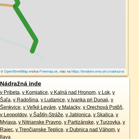
a ©
OpenStreetMap
vrstva
Freemap.sk
, viac na
https://brodske.oma.sk/u/nadrazna
Nádražná inde
v Pribeta
,
v Komjatice
,
v Kalná nad Hronom
,
v Lok
,
v
Šaľa
,
v Radošina
,
v Ludanice
,
v Ivanka pri Dunaji
,
v
Šenkvice
,
v Veľké Leváre
,
v Malacky
,
v Orechová Potôň
,
v Leopoldov
,
v Šaštín-Stráže
,
v Jablonica
,
v Skalica
,
v
Myjava
,
v Nitrianske Pravno
,
v Partizánske
,
v Turzovka
,
v
Rajec
,
v Trenčianske Teplice
,
v Dubnica nad Váhom
,
v
Ilava