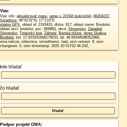
Viac
Viac info:
aktualizovať mapu
,
uprav v JOSM (pokročilé)
,
86204237
,
Súradnice:
48°41'31"N
,
17°1'23"E
stiahni GPX
, oblast id: 2193433, dlzka: 917, oblast name: Brodské,
oblast asci: brodske, psc: {90885}, obce:
Slovensko
,
Západné
Slovensko
,
Trnavský kraj
,
Záhorie
,
Borská nížina
,
okres Skalica
,
Brodské
, lon: 17.023201666179233, lat: 48.69194598352966,
oma:sekcia: zeleznica, smoothness: bad, osm version: 9, osm
changeset: 0, osm timestamp: 2025 10 01T02:46:24Z,
kde hľadať
čo hľadať
Podpor projekt OMA: