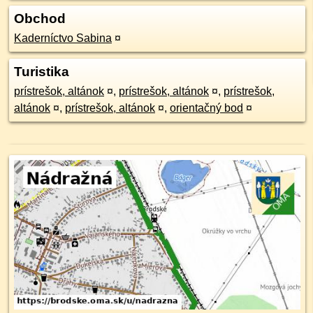
Obchod
Kaderníctvo Sabina
¤
Turistika
prístrešok, altánok
¤
,
prístrešok, altánok
¤
,
prístrešok,
altánok
¤
,
prístrešok, altánok
¤
,
orientačný bod
¤