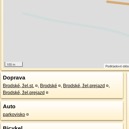
100 m
Podkladové dát
Doprava
Brodské, žel.st.
¤
,
Brodské
¤
,
Brodské, žel.prejazd
¤
,
Brodské, žel.prejazd
¤
Auto
parkovisko
¤
Bicykel