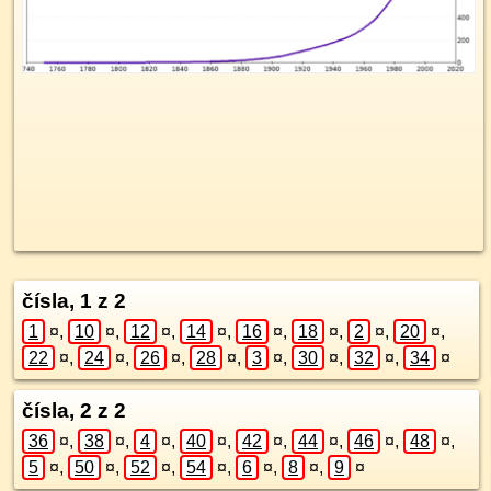
čísla, 1 z 2
1
¤
,
10
¤
,
12
¤
,
14
¤
,
16
¤
,
18
¤
,
2
¤
,
20
¤
,
22
¤
,
24
¤
,
26
¤
,
28
¤
,
3
¤
,
30
¤
,
32
¤
,
34
¤
čísla, 2 z 2
36
¤
,
38
¤
,
4
¤
,
40
¤
,
42
¤
,
44
¤
,
46
¤
,
48
¤
,
5
¤
,
50
¤
,
52
¤
,
54
¤
,
6
¤
,
8
¤
,
9
¤