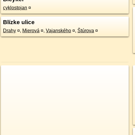
cyklostojan
¤
Blízke ulice
Drahy
¤
,
Mierová
¤
,
Vajanského
¤
,
Štúrova
¤