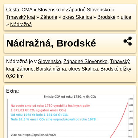
Cesta:
OMA
»
Slovensko
»
Západné Slovensko
»
Trnavský kraj
»
Záhorie
»
okres Skalica
»
Brodské
»
ulice
»
Nádražná
Nádražná, Brodské
Nádražná je v
Slovensko
,
Západné Slovensko
,
Trnavský
kraj
,
Záhorie
,
Borská nížina
,
okres Skalica
,
Brodské
dĺžky
0,92 km
Extra: