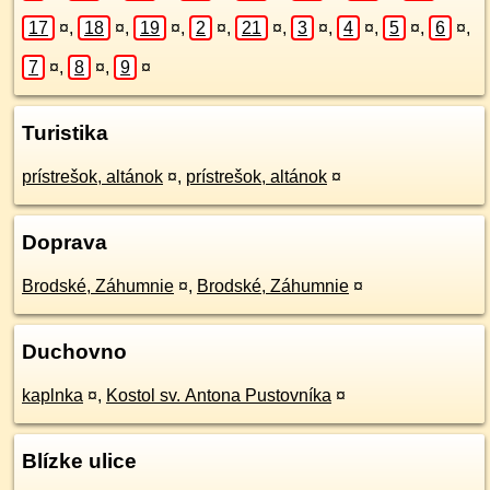
17
¤
,
18
¤
,
19
¤
,
2
¤
,
21
¤
,
3
¤
,
4
¤
,
5
¤
,
6
¤
,
7
¤
,
8
¤
,
9
¤
Turistika
prístrešok, altánok
¤
,
prístrešok, altánok
¤
Doprava
Brodské, Záhumnie
¤
,
Brodské, Záhumnie
¤
Duchovno
kaplnka
¤
,
Kostol sv. Antona Pustovníka
¤
Blízke ulice