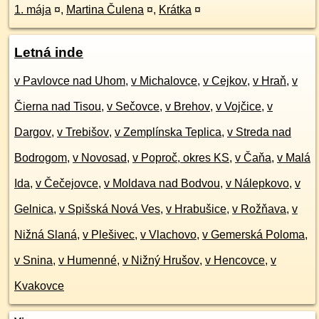
1. mája
¤
,
Martina Čulena
¤
,
Krátka
¤
Letná inde
v Pavlovce nad Uhom
,
v Michalovce
,
v Cejkov
,
v Hraň
,
v
Čierna nad Tisou
,
v Sečovce
,
v Brehov
,
v Vojčice
,
v
Dargov
,
v Trebišov
,
v Zemplínska Teplica
,
v Streda nad
Bodrogom
,
v Novosad
,
v Poproč, okres KS
,
v Čaňa
,
v Malá
Ida
,
v Čečejovce
,
v Moldava nad Bodvou
,
v Nálepkovo
,
v
Gelnica
,
v Spišská Nová Ves
,
v Hrabušice
,
v Rožňava
,
v
Nižná Slaná
,
v Plešivec
,
v Vlachovo
,
v Gemerská Poloma
,
v Snina
,
v Humenné
,
v Nižný Hrušov
,
v Hencovce
,
v
Kvakovce