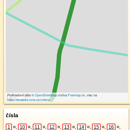
Podkladové dáta ©
OpenStreetMap
vrstva
Freemap.sk
, viac na
50 m
https://brodske.oma.sk/u/letna
čísla
1
¤
,
10
¤
,
11
¤
,
12
¤
,
13
¤
,
14
¤
,
15
¤
,
16
¤
,