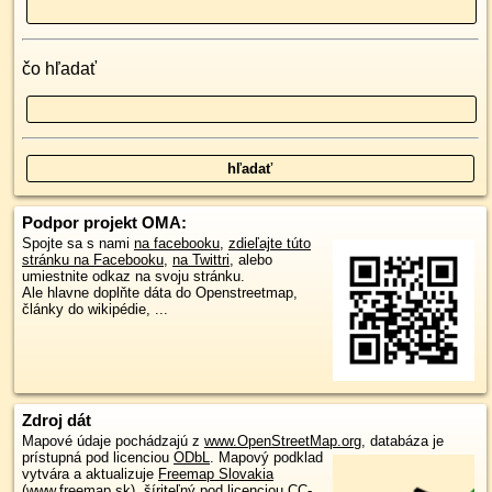
čo hľadať
Podpor projekt OMA:
Spojte sa s nami
na facebooku
,
zdieľajte túto
stránku na Facebooku
,
na Twittri
, alebo
umiestnite odkaz na svoju stránku.
Ale hlavne doplňte dáta do Openstreetmap,
články do wikipédie, ...
Zdroj dát
Mapové údaje pochádzajú z
www.OpenStreetMap.org
, databáza je
prístupná pod licenciou
ODbL
.
Mapový podklad
vytvára a aktualizuje
Freemap Slovakia
(www.freemap.sk)
, šíriteľný pod licenciou CC-