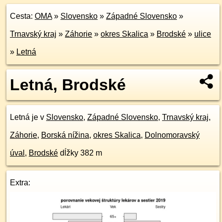
Cesta:
OMA
»
Slovensko
»
Západné Slovensko
»
Trnavský kraj
»
Záhorie
»
okres Skalica
»
Brodské
»
ulice
»
Letná
Letná, Brodské
Letná je v
Slovensko
,
Západné Slovensko
,
Trnavský kraj
,
Záhorie
,
Borská nížina
,
okres Skalica
,
Dolnomoravský
úval
,
Brodské
dĺžky 382 m
Extra: