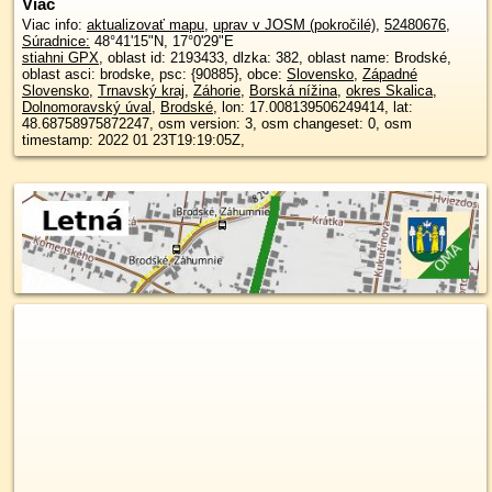
Viac
Viac info:
aktualizovať mapu
,
uprav v JOSM (pokročilé)
,
52480676
,
Súradnice:
48°41'15"N
,
17°0'29"E
stiahni GPX
, oblast id: 2193433, dlzka: 382, oblast name: Brodské,
oblast asci: brodske, psc: {90885}, obce:
Slovensko
,
Západné
Slovensko
,
Trnavský kraj
,
Záhorie
,
Borská nížina
,
okres Skalica
,
Dolnomoravský úval
,
Brodské
, lon: 17.008139506249414, lat:
48.68758975872247, osm version: 3, osm changeset: 0, osm
timestamp: 2022 01 23T19:19:05Z,