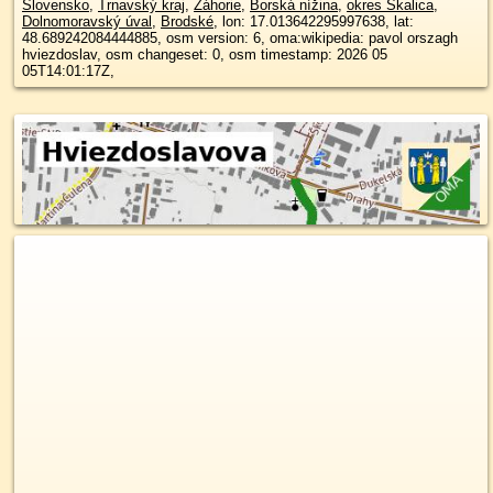
Slovensko
,
Trnavský kraj
,
Záhorie
,
Borská nížina
,
okres Skalica
,
Dolnomoravský úval
,
Brodské
, lon: 17.013642295997638, lat:
48.689242084444885, osm version: 6, oma:wikipedia: pavol orszagh
hviezdoslav, osm changeset: 0, osm timestamp: 2026 05
05T14:01:17Z,