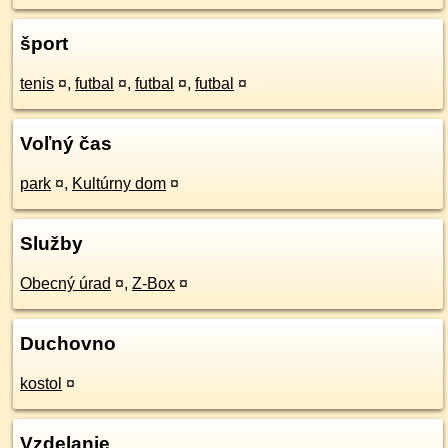
šport
tenis
¤
,
futbal
¤
,
futbal
¤
,
futbal
¤
Voľný čas
park
¤
,
Kultúrny dom
¤
Služby
Obecný úrad
¤
,
Z-Box
¤
Duchovno
kostol
¤
Vzdelanie