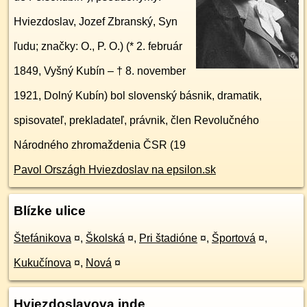
Hviezdoslav, Jozef Zbranský, Syn
ľudu; značky: O., P. O.) (* 2. február
1849, Vyšný Kubín – † 8. november
1921, Dolný Kubín) bol slovenský básnik, dramatik,
spisovateľ, prekladateľ, právnik, člen Revolučného
Národného zhromaždenia ČSR (19
Pavol Országh Hviezdoslav na epsilon.sk
Blízke ulice
Štefánikova
¤
,
Školská
¤
,
Pri štadióne
¤
,
Športová
¤
,
Kukučínova
¤
,
Nová
¤
Hviezdoslavova inde