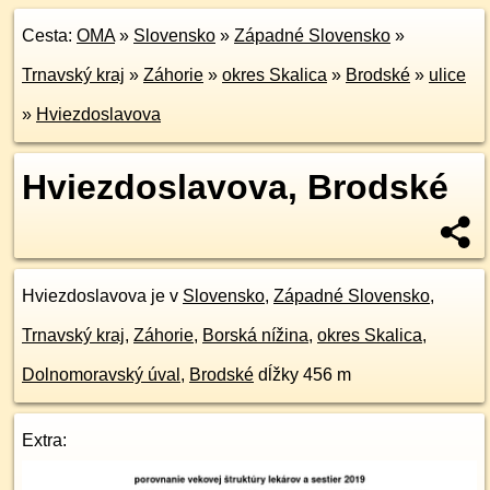
Cesta:
OMA
»
Slovensko
»
Západné Slovensko
»
Trnavský kraj
»
Záhorie
»
okres Skalica
»
Brodské
»
ulice
»
Hviezdoslavova
Hviezdoslavova, Brodské
Hviezdoslavova je v
Slovensko
,
Západné Slovensko
,
Trnavský kraj
,
Záhorie
,
Borská nížina
,
okres Skalica
,
Dolnomoravský úval
,
Brodské
dĺžky 456 m
Extra: