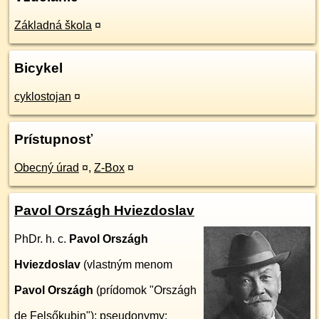
Základná škola
¤
Bicykel
cyklostojan
¤
Prístupnosť
Obecný úrad
¤
,
Z-Box
¤
Pavol Országh Hviezdoslav
PhDr. h. c.
Pavol Országh
Hviezdoslav
(vlastným menom
Pavol Országh
(prídomok "Országh
de Felsőkubin"); pseudonymy: