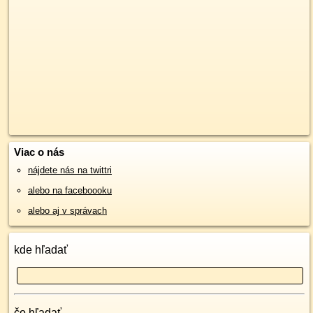
Viac o nás
nájdete nás na twittri
alebo na faceboooku
alebo aj v správach
kde hľadať
čo hľadať