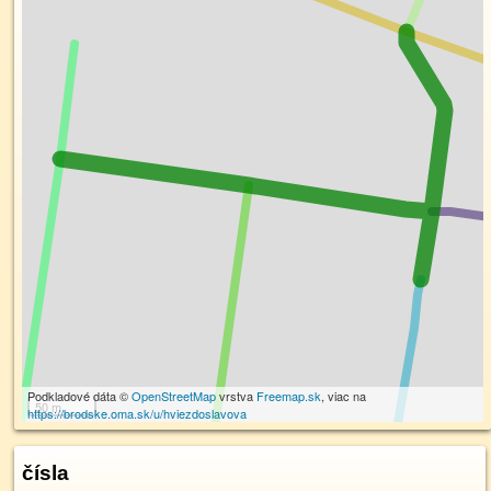
Podkladové dáta ©
OpenStreetMap
vrstva
Freemap.sk
, viac na
50 m
https://brodske.oma.sk/u/hviezdoslavova
čísla