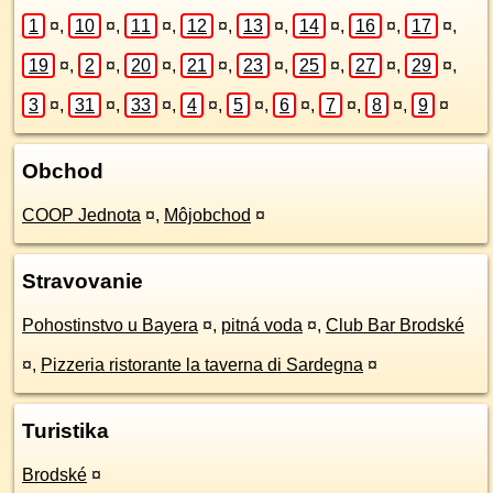
1
¤
,
10
¤
,
11
¤
,
12
¤
,
13
¤
,
14
¤
,
16
¤
,
17
¤
,
19
¤
,
2
¤
,
20
¤
,
21
¤
,
23
¤
,
25
¤
,
27
¤
,
29
¤
,
3
¤
,
31
¤
,
33
¤
,
4
¤
,
5
¤
,
6
¤
,
7
¤
,
8
¤
,
9
¤
Obchod
COOP Jednota
¤
,
Môjobchod
¤
Stravovanie
Pohostinstvo u Bayera
¤
,
pitná voda
¤
,
Club Bar Brodské
¤
,
Pizzeria ristorante la taverna di Sardegna
¤
Turistika
Brodské
¤