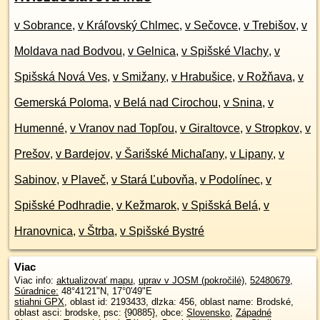
v Sobrance
,
v Kráľovský Chlmec
,
v Sečovce
,
v Trebišov
,
v
Moldava nad Bodvou
,
v Gelnica
,
v Spišské Vlachy
,
v
Spišská Nová Ves
,
v Smižany
,
v Hrabušice
,
v Rožňava
,
v
Gemerská Poloma
,
v Belá nad Cirochou
,
v Snina
,
v
Humenné
,
v Vranov nad Topľou
,
v Giraltovce
,
v Stropkov
,
v
Prešov
,
v Bardejov
,
v Šarišské Michaľany
,
v Lipany
,
v
Sabinov
,
v Plaveč
,
v Stará Ľubovňa
,
v Podolínec
,
v
Spišské Podhradie
,
v Kežmarok
,
v Spišská Belá
,
v
Hranovnica
,
v Štrba
,
v Spišské Bystré
Viac
Viac info:
aktualizovať mapu
,
uprav v JOSM (pokročilé)
,
52480679
,
Súradnice:
48°41'21"N
,
17°0'49"E
stiahni GPX
, oblast id: 2193433, dlzka: 456, oblast name: Brodské,
oblast asci: brodske, psc: {90885}, obce:
Slovensko
,
Západné