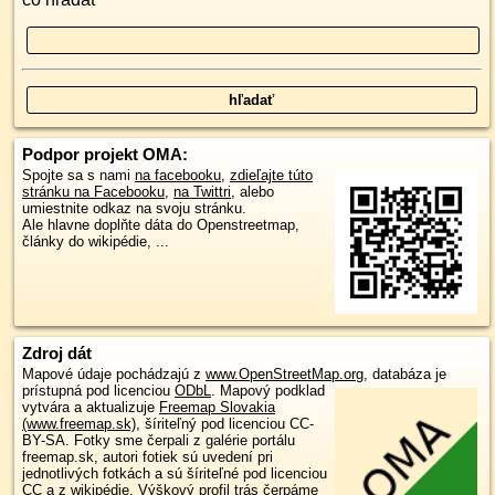
Podpor projekt OMA:
Spojte sa s nami
na facebooku
,
zdieľajte túto
stránku na Facebooku
,
na Twittri
, alebo
umiestnite odkaz na svoju stránku.
Ale hlavne doplňte dáta do Openstreetmap,
články do wikipédie, ...
Zdroj dát
Mapové údaje pochádzajú z
www.OpenStreetMap.org
, databáza je
prístupná pod licenciou
ODbL
.
Mapový podklad
vytvára a aktualizuje
Freemap Slovakia
(www.freemap.sk)
, šíriteľný pod licenciou CC-
BY-SA. Fotky sme čerpali z galérie portálu
freemap.sk, autori fotiek sú uvedení pri
jednotlivých fotkách a sú šíriteľné pod licenciou
CC a z wikipédie. Výškový profil trás čerpáme