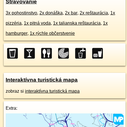
Stravovanie
3x pohostinstvo
,
2x donáška
,
2x bar
,
2x reštaurácia
,
1x
pizzéria
,
1x pitná voda
,
1x talianska reštaurácia
,
1x
hamburger
,
1x rýchle občerstvenie
Interaktívna turistická mapa
zobraz si
interaktívna turistická mapa
Extra: