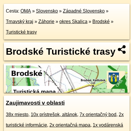
Cesta:
OMA
»
Slovensko
»
Západné Slovensko
»
Trnavský kraj
»
Záhorie
»
okres Skalica
»
Brodské
»
Turistické trasy
Brodské Turistické trasy
Turistická mapa
Zaujimavosti v oblasti
38x miesto
,
10x prístrešok, altánok
,
7x orientačný bod
,
2x
turistické informácie
,
2x orientačná mapa
,
1x vodárenská